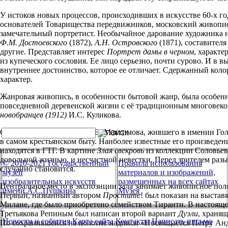
У истоков новых процессов, происходивших в искусстве 60-х го
основателей Товарищества передвижников, московский живописе
замечательный портретист. Необычайное дарование художника н
Ф.М. Достоевского
(1872),
А.Н. Островского
(1871), составител
другие. Представляет интерес
Портрет дамы в черном
, характ
из купеческого сословия. Ее лицо серьезно, почти сурово. И в 
внутреннее достоинство, которое ее отличает. Сдержанный кол
характер.
Жанровая живопись, в особенности бытовой жанр, была особен
повседневной деревенской жизни с её традиционным многове
новобранцев (1912)
И.С. Куликова.
Сюжеты многих картин В.В. Максимова, жившего в имении Гол
в самом крестьянском быту. Наиболее известные его произведе
находятся в ГТГ. В картине
Злая свекровь
из коллекции Соловьева
довольной жизнью, и несчастной невестки. Перед зрителем раз
© 2010-2021 Государственный
Правила использования
случайно становится.
музей
материалов и изображений,
изобразительных искусств
размещенных на всех сайтах
Центральное место в экспозиции зала занимает живописное пол
имени А.С.Пушкина
Музея
Первый, названный автором
Простите
! был показан на выставк
Милане, где было приобретено семейством Тиранти. В настояще
Третьякова Репиным был написан второй вариант
Дуэли
, храня
Новости и события
Карта сайта
Контакты
Написать письмо
По сохранившейся на полотне надписи «Посвящается Петру Анд