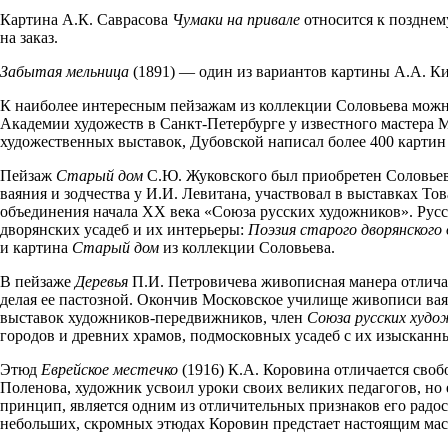
Картина А.К. Саврасова
Чумаки на привале
относится к позднем
на заказ.
Забытая мельница
(1891) — один из вариантов картины А.А. Ки
К наиболее интересным пейзажам из коллекции Соловьева мож
Академии художеств в Санкт-Петербурге у известного мастера
художественных выставок, Дубовской написал более 400 картин 
Пейзаж
Старый дом
С.Ю. Жуковского был приобретен Соловье
ваяния и зодчества у И.И. Левитана, участвовал в выставках Т
объединения начала ХХ века «Союза русских художников». Русск
дворянских усадеб и их интерьеры:
Поэзия старого дворянского
и картина
Старый дом
из коллекции Соловьева.
В пейзаже
Деревья
П.И. Петровичева живописная манера отличае
делая ее пастозной. Окончив Московское училище живописи вая
выставок художников-передвижников, член
Союза русских худо
городов и древних храмов, подмосковных усадеб с их изысканн
Этюд
Еврейское местечко
(1916) К.А. Коровина отличается сво
Поленова, художник усвоил уроки своих великих педагогов, но
принцип, является одним из отличительных признаков его радо
небольших, скромных этюдах Коровин предстает настоящим мас