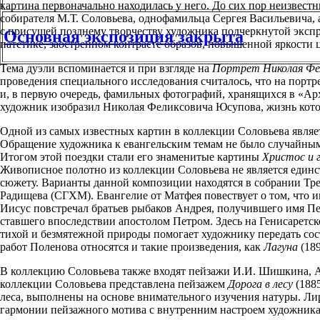
картина первоначально находилась у него. До сих пор неизвест
собирателя М.Т. Соловьева, однофамильца Сергея Васильевича, а
с присущей позднему творчеству художника подчеркнутой экспре
Основная экспозиция закрыта
патетике, заостренном контрасте образов, повышенной яркости 
Тема дуэли вспоминается и при взгляде на
Портрет Николая Фел
проведения специального исследования считалось, что на порт
и, в первую очередь, фамильных фотографий, хранящихся в «Ар
художник изобразил Николая Феликсовича Юсупова, жизнь которо
Одной из самых известных картин в коллекции Соловьева являе
Обращение художника к евангельским темам не было случайным
Итогом этой поездки стали его знаменитые картины
Христос и 
Живописное полотно из коллекции Соловьева не является единс
сюжету. Варианты данной композиции находятся в собрании Тре
Радищева (СГХМ). Евангелие от Матфея повествует о том, что и
Иисус повстречал братьев рыбаков Андрея, получившего имя Пе
ставшего впоследствии апостолом Петром. Здесь на Генисаретс
тихой и безмятежной природы помогает художнику передать со
работ Поленова относятся и такие произведения, как
Лагуна
(18
В коллекцию Соловьева также входят пейзажи И.И. Шишкина, А
коллекции Соловьева представлена пейзажем
Дорога в лесу
(1885
леса, выполнены на основе внимательного изучения натуры. Лир
гармонии пейзажного мотива с внутренним настроем художника