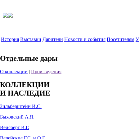
История
Выставки
Дарители
Новости и события
Посетителям
У
Отдельные дары
О коллекции
|
Произведения
КОЛЛЕКЦИИ
И НАСЛЕДИЕ
Зильберштейн И.С.
Быховский А.Я.
Вейсберг В.Г.
Верейские Г.С. и О.Г.