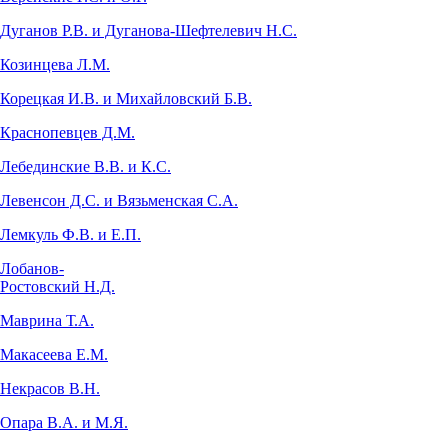
Дуганов Р.В. и Дуганова-Шефтелевич Н.С.
Козинцева Л.М.
Корецкая И.В. и Михайловский Б.В.
Краснопевцев Д.М.
Лебединские В.В. и К.С.
Левенсон Д.С. и Вязьменская С.А.
Лемкуль Ф.В. и Е.П.
Лобанов-
Ростовский Н.Д.
Маврина Т.А.
Макасеева Е.М.
Некрасов В.Н.
Опара В.А. и М.Я.