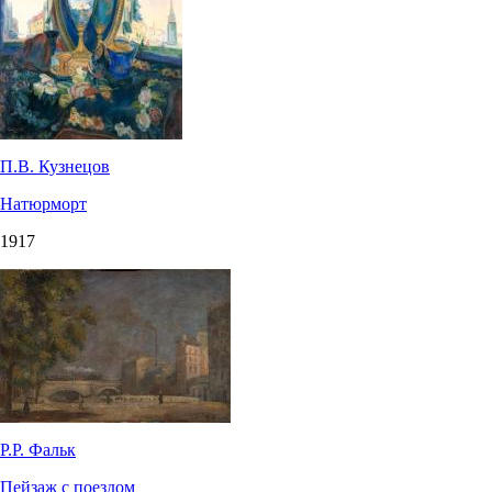
П.В. Кузнецов
Натюрморт
1917
Р.Р. Фальк
Пейзаж с поездом