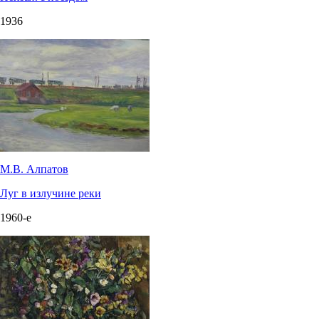
1936
М.В. Алпатов
Луг в излучине реки
1960-е