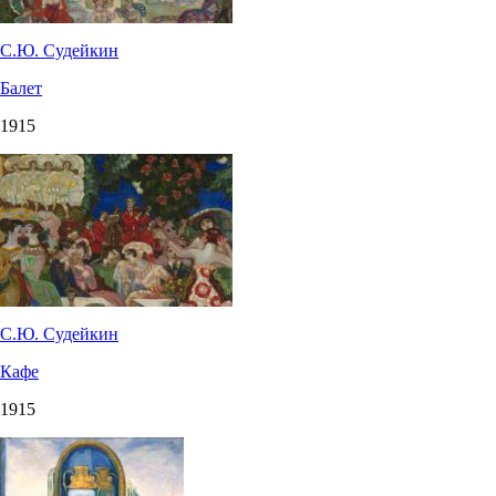
С.Ю. Судейкин
Балет
1915
С.Ю. Судейкин
Кафе
1915