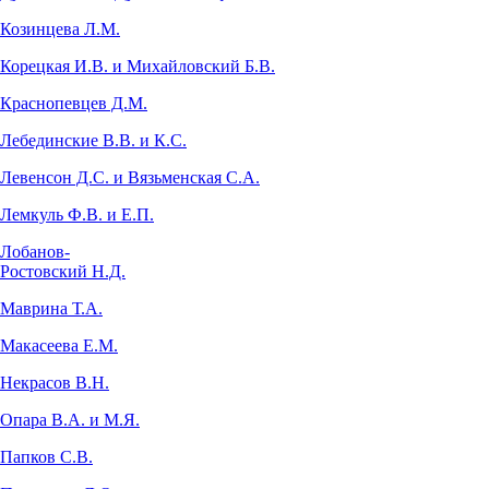
Козинцева Л.М.
Корецкая И.В. и Михайловский Б.В.
Краснопевцев Д.М.
Лебединские В.В. и К.С.
Левенсон Д.С. и Вязьменская С.А.
Лемкуль Ф.В. и Е.П.
Лобанов-
Ростовский Н.Д.
Маврина Т.А.
Макасеева Е.М.
Некрасов В.Н.
Опара В.А. и М.Я.
Папков С.В.