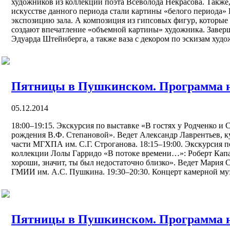
художников из коллекции поэта Всеволода Некрасова. Также
искусстве данного периода стали картины «белого периода
экспозицию зала. А композиция из гипсовых фигур, которые
создают впечатление «объемной картины» художника. Завер
Эдуарда Штейнберга, а также ваза с декором по эскизам худо
Пятницы в Пушкинском. Программа н
05.12.2014
18:00–19:15. Экскурсия по выставке «В гостях у Родченко и 
рождения В.Ф. Степановой». Ведет Александр Лаврентьев, к
части МГХПА им. С.Г. Строганова. 18:15–19:00. Экскурсия п
коллекции Лолы Гарридо «В потоке времени…»: Роберт Капа
хороши, значит, ты был недостаточно близко». Ведет Мария
ГМИИ им. А.С. Пушкина. 19:30–20:30. Концерт камерной му
Пятницы в Пушкинском. Программа на