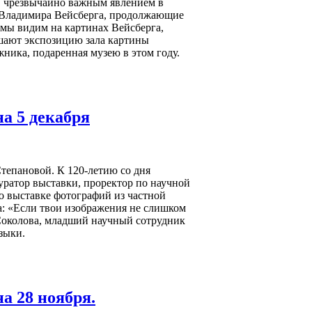
, чрезвычайно важным явлением в
» Владимира Вейсберга, продолжающие
 мы видим на картинах Вейсберга,
шают экспозицию зала картины
жника, подаренная музею в этом году.
а 5 декабря
Степановой. К 120-летию со дня
уратор выставки, проректор по научной
о выставке фотографий из частной
: «Если твои изображения не слишком
 Соколова, младший научный сотрудник
зыки.
 28 ноября.