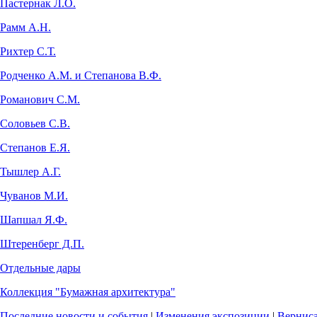
Пастернак Л.О.
Рамм А.Н.
Рихтер С.Т.
Родченко А.М. и Степанова В.Ф.
Романович С.М.
Соловьев С.В.
Степанов Е.Я.
Тышлер А.Г.
Чуванов М.И.
Шапшал Я.Ф.
Штеренберг Д.П.
Отдельные дары
Коллекция "Бумажная архитектура"
Последние новости и события
|
Изменения экспозиции
|
Вернис