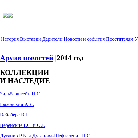
История
Выставки
Дарители
Новости и события
Посетителям
У
Архив новостей
|2014 год
КОЛЛЕКЦИИ
И НАСЛЕДИЕ
Зильберштейн И.С.
Быховский А.Я.
Вейсберг В.Г.
Верейские Г.С. и О.Г.
Дуганов Р.В. и Дуганова-Шефтелевич Н.С.