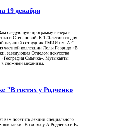
а 19 декабря
 Вам следующую программу вечера в
ченко и Степановой. К 120-летию со дня
ший научный сотрудник ГМИИ им. А.С.
 из частной коллекции Лолы Гарридо «В
ки, заведующая Отделом искусства
т «География Смычка». Музыканты
я в сложный механизм.
е "В гостях у Родченко
т вам посетить лекции специального
х выставки "В гостях у А.Родченко и В.