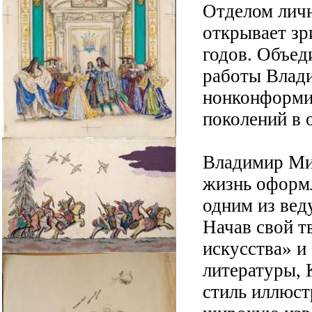
Отделом личн
открывает зр
годов. Объе
работы Влад
нонконформи
поколений в 
Владимир Ми
жизнь оформл
одним из вед
Начав свой т
искусства» и
литературы, 
стиль иллюст