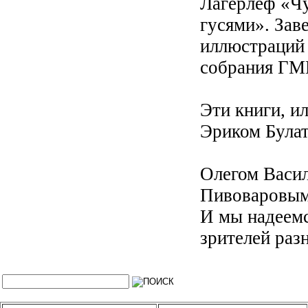
Лагерлеф «Чу
гусями». Зав
иллюстраций 
собрания Г
Эти книги, 
Эриком Була
Олегом Васи
Пивоваровым
И мы надеемс
зрителей раз