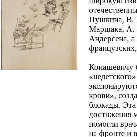
широкую изве
отечественны
Пушкина, В. 
Маршака, А. 
Андерсена, а
французских,
Конашевичу б
«недетского»
экспонируютс
крови», созд
блокады. Эта
достижения м
помогли врач
на фронте и в