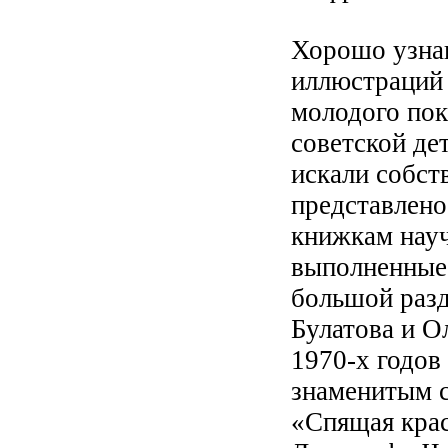
Хорошо узнав
иллюстраций 
молодого пок
советской де
искали собст
представлено
книжкам науч
выполненные 
большой раз
Булатова и О
1970-х годов
знаменитым 
«Спящая крас