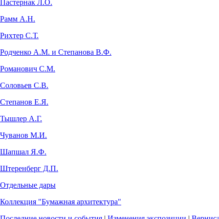
Пастернак Л.О.
Рамм А.Н.
Рихтер С.Т.
Родченко А.М. и Степанова В.Ф.
Романович С.М.
Соловьев С.В.
Степанов Е.Я.
Тышлер А.Г.
Чуванов М.И.
Шапшал Я.Ф.
Штеренберг Д.П.
Отдельные дары
Коллекция "Бумажная архитектура"
Последние новости и события
|
Изменения экспозиции
|
Вернис