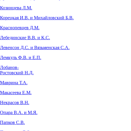
Козинцева Л.М.
Корецкая И.В. и Михайловский Б.В.
Краснопевцев Д.М.
Лебединские В.В. и К.С.
Левенсон Д.С. и Вязьменская С.А.
Лемкуль Ф.В. и Е.П.
Лобанов-
Ростовский Н.Д.
Маврина Т.А.
Макасеева Е.М.
Некрасов В.Н.
Опара В.А. и М.Я.
Папков С.В.