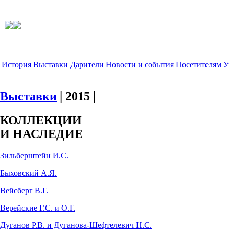
История
Выставки
Дарители
Новости и события
Посетителям
У
Выставки
| 2015 |
КОЛЛЕКЦИИ
И НАСЛЕДИЕ
Зильберштейн И.С.
Быховский А.Я.
Вейсберг В.Г.
Верейские Г.С. и О.Г.
Дуганов Р.В. и Дуганова-Шефтелевич Н.С.