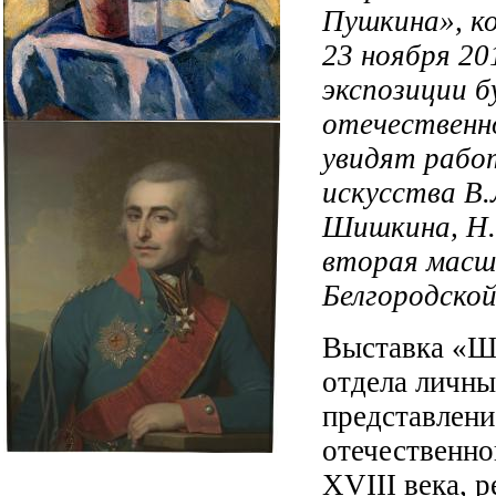
Пушкина», к
23 ноября 20
экспозиции б
отечественно
увидят раб
искусства В.
Шишкина, Н.
вторая масш
Белгородской
Выставка «Ш
отдела личн
представлени
отечественно
XVIII века, 