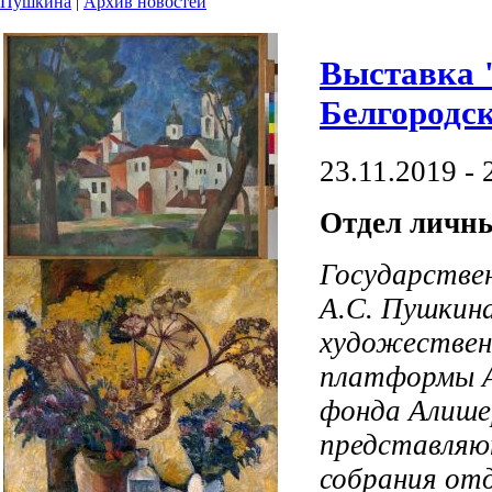
Пушкина
|
Архив новостей
Выставка 
Белгородск
23.11.2019 - 
Отдел личн
Государстве
А.С. Пушкина
художествен
платформы А
фонда Алише
представляю
собрания отд