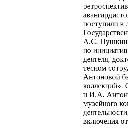
ретроспектив
авангардисто
поступили в 
Государствен
А.С. Пушкина
по инициатив
деятеля, док
тесном сотр
Антоновой б
коллекций». 
и И.А. Антон
музейного ко
деятельности
включения от