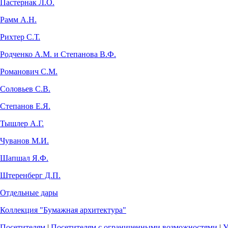
Пастернак Л.О.
Рамм А.Н.
Рихтер С.Т.
Родченко А.М. и Степанова В.Ф.
Романович С.М.
Соловьев С.В.
Степанов Е.Я.
Тышлер А.Г.
Чуванов М.И.
Шапшал Я.Ф.
Штеренберг Д.П.
Отдельные дары
Коллекция "Бумажная архитектура"
Посетителям
|
Посетителям с ограниченными возможностями
|
У