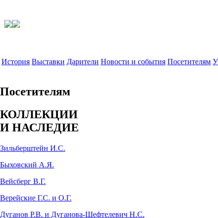
История
Выставки
Дарители
Новости и события
Посетителям
У
Посетителям
КОЛЛЕКЦИИ
И НАСЛЕДИЕ
Зильберштейн И.С.
Быховский А.Я.
Вейсберг В.Г.
Верейские Г.С. и О.Г.
Дуганов Р.В. и Дуганова-Шефтелевич Н.С.