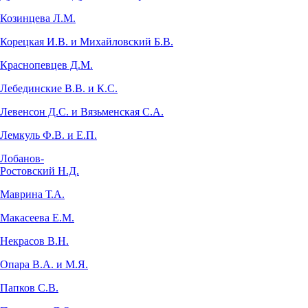
Козинцева Л.М.
Корецкая И.В. и Михайловский Б.В.
Краснопевцев Д.М.
Лебединские В.В. и К.С.
Левенсон Д.С. и Вязьменская С.А.
Лемкуль Ф.В. и Е.П.
Лобанов-
Ростовский Н.Д.
Маврина Т.А.
Макасеева Е.М.
Некрасов В.Н.
Опара В.А. и М.Я.
Папков С.В.