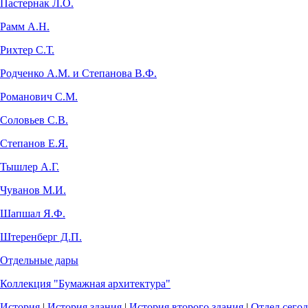
Пастернак Л.О.
Рамм А.Н.
Рихтер С.Т.
Родченко А.М. и Степанова В.Ф.
Романович С.М.
Соловьев С.В.
Степанов Е.Я.
Тышлер А.Г.
Чуванов М.И.
Шапшал Я.Ф.
Штеренберг Д.П.
Отдельные дары
Коллекция "Бумажная архитектура"
История
|
История здания
|
История второго здания
|
Отдел сего