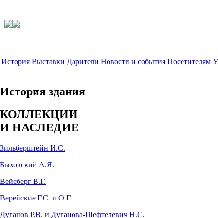
История
Выставки
Дарители
Новости и события
Посетителям
У
История здания
КОЛЛЕКЦИИ
И НАСЛЕДИЕ
Зильберштейн И.С.
Быховский А.Я.
Вейсберг В.Г.
Верейские Г.С. и О.Г.
Дуганов Р.В. и Дуганова-Шефтелевич Н.С.