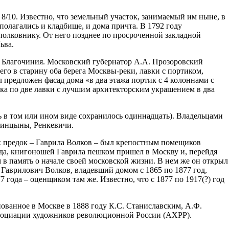
 8/10. Известно, что земельный участок, занимаемый им ныне, в
полагались и кладбище, и дома причта. В 1792 году
олковнику. От него позднее по просроченной закладной
ьва.
ы Благочиния. Московский губернатор А.А. Прозоровский
го в старину оба берега Москвы-реки, лавки с портиком,
 предложен фасад дома «в два этажа портик с 4 колоннами с
ка по две лавки с лучшим архитекторским украшением в два
ь в том или ином виде сохранилось одиннадцать). Владельцами
аминцыны, Ренкевичи.
 предок – Гаврила Волков – был крепостным помещиков
нда, книгоношей Гаврила пешком пришел в Москву и, перейдя
м в память о начале своей московской жизни. В нем же он открыл
р Гаврилович Волков, владевший домом с 1865 по 1877 год,
года – оценщиком там же. Известно, что с 1877 по 1917(?) год
нованное в Москве в 1888 году К.С. Станиславским, А.Ф.
ссоциации художников революционной России (АХРР).