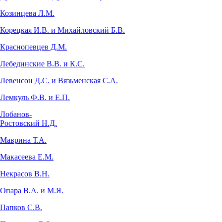
Козинцева Л.М.
Корецкая И.В. и Михайловский Б.В.
Краснопевцев Д.М.
Лебединские В.В. и К.С.
Левенсон Д.С. и Вязьменская С.А.
Лемкуль Ф.В. и Е.П.
Лобанов-
Ростовский Н.Д.
Маврина Т.А.
Макасеева Е.М.
Некрасов В.Н.
Опара В.А. и М.Я.
Папков С.В.