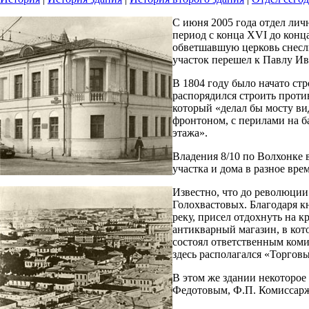
С июня 2005 года отдел личн
период с конца XVI до конц
обветшавшую церковь снесли
участок перешел к Павлу Ив
В 1804 году было начато ст
распорядился строить проти
который «делал бы мосту ви
фронтоном, с перилами на б
этажа».
Владения 8/10 по Волхонке 
участка и дома в разное вр
Известно, что до революци
Голохвастовых. Благодаря к
реку, присел отдохнуть на к
антикварный магазин, в кот
состоял ответственным комис
здесь располагался «Торгов
В этом же здании некоторое
Федотовым, Ф.П. Комиссарж