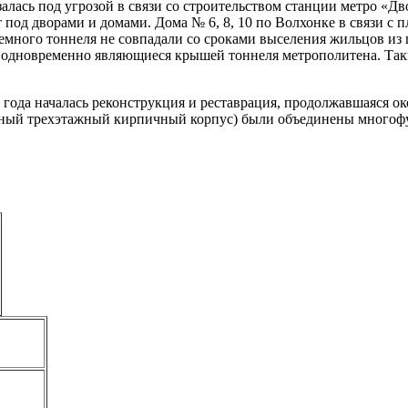
залась под угрозой в связи со строительством станции метро «Д
под дворами и домами. Дома № 6, 8, 10 по Волхонке в связи с п
емного тоннеля не совпадали со сроками выселения жильцов из 
, одновременно являющиеся крышей тоннеля метрополитена. Так
ода началась реконструкция и реставрация, продолжавшаяся окол
разный трехэтажный кирпичный корпус) были объединены много