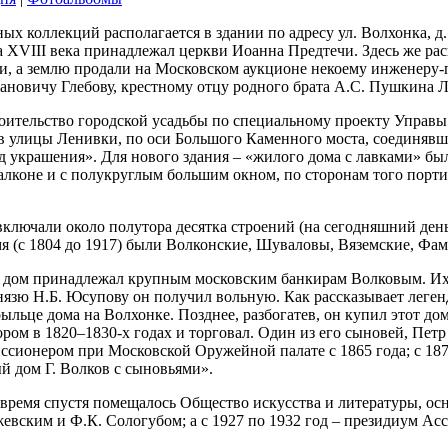
ых коллекций располагается в здании по адресу ул. Волхонка, д.
а XVIII века принадлежал церкви Иоанна Предтечи. Здесь же рас
, а землю продали на Московском аукционе некоему инженеру-п
ановичу Глебову, крестному отцу родного брата А.С. Пушкина Л
роительство городской усадьбы по специальному проекту Управ
в улицы Ленивки, по оси Большого Каменного моста, соединявше
д украшения». Для нового здания – «жилого дома с лавками» был
алконе и с полукруглым большим окном, по сторонам того порти
включали около полутора десятка строений (на сегодняшний ден
емя (с 1804 до 1917) были Волконские, Шуваловы, Вяземские, Ф
и дом принадлежал крупным московским банкирам Волковым. Их
нязю Н.Б. Юсупову он получил вольную. Как рассказывает леге
рыльце дома на Волхонке. Позднее, разбогатев, он купил этот до
ором в 1820–1830-х годах и торговал. Один из его сыновей, Пет
сионером при Московской Оружейной палате с 1865 года; с 1877 
ый дом Г. Волков с сыновьями».
 время спустя помещалось Общество искусства и литературы, ос
евским и Ф.К. Сологубом; а с 1927 по 1932 год – президиум А