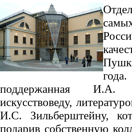
Отде
самы
Росс
каче
Пушк
года
поддержанная И.А. 
искусствоведу, литератур
И.С. Зильберштейну, к
подарив собственную кол